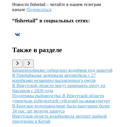
Новости
fishretail
– читайте в нашем телеграм
канале
Подписаться
“
fishretail
” в социальных сетях:
Также в разделе
Иллюстрация новости
Биоразнообразие сибирских водоёмов под защитой
Иллюстрация новости
В Прибайкалье задержали автомобиль с 27
коробками незаконно выловленного омуля
Иллюстрация новости
В Иркутской области могут разрешить охоту на
бакланов с 2026 года
Иллюстрация новости
Поддержка рыбоводства: В Иркутской области
утвердили победителей субсидий на аквакультуру
Иллюстрация новости
В Братское водохранилище было выпущено более
34 тыс. шт молоди хариуса
Иллюстрация новости
Иркутская область возобновила экспорт рыбной
продукции в Китай