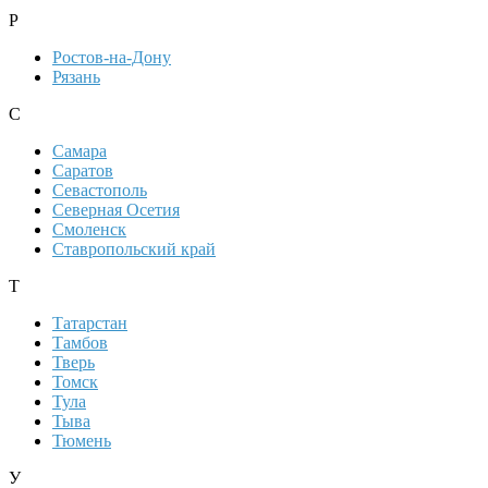
Р
Ростов-на-Дону
Рязань
С
Самара
Саратов
Севастополь
Северная Осетия
Смоленск
Ставропольский край
Т
Татарстан
Тамбов
Тверь
Томск
Тула
Тыва
Тюмень
У