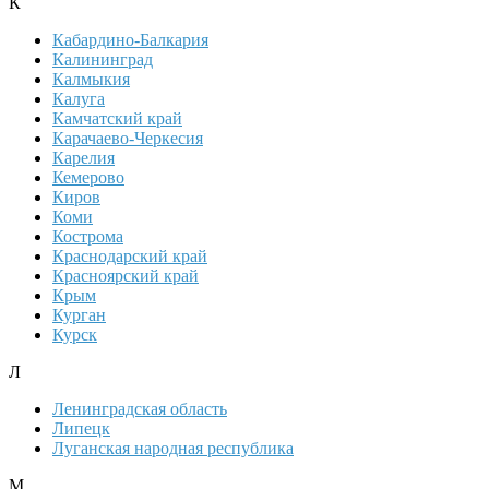
К
Кабардино-Балкария
Калининград
Калмыкия
Калуга
Камчатский край
Карачаево-Черкесия
Карелия
Кемерово
Киров
Коми
Кострома
Краснодарский край
Красноярский край
Крым
Курган
Курск
Л
Ленинградская область
Липецк
Луганская народная республика
М