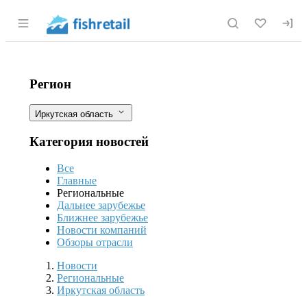
Раздел навигации по сайту fishretail.r
С начала года в Иркутской област
Фильтры
Регион
Иркутская область
Категория новостей
Все
Главные
Региональные
Дальнее зарубежье
Ближнее зарубежье
Новости компаний
Обзоры отрасли
Новости
Разделы
Новости
Региональные
Иркутская область