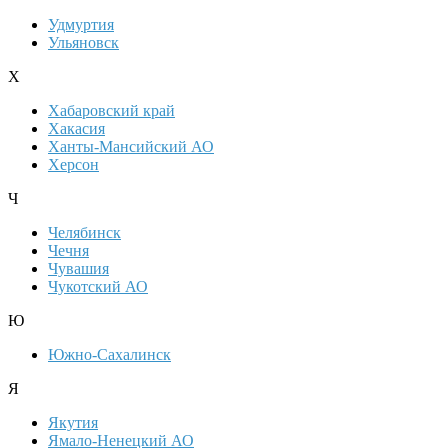
Удмуртия
Ульяновск
Х
Хабаровский край
Хакасия
Ханты-Мансийский АО
Херсон
Ч
Челябинск
Чечня
Чувашия
Чукотский АО
Ю
Южно-Сахалинск
Я
Якутия
Ямало-Ненецкий АО