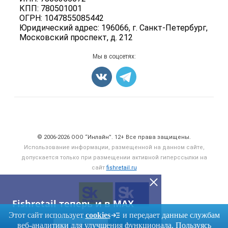
Мониторинг
КПП: 780501001
Рыбопосадочный материал
ОГРН: 1047855085442
Вакансии
Полуфабрикаты
Юридический адрес: 196066, г. Санкт-Петербург,
Блог
Московский проспект, д. 212
Консервы
Добавить объявление
Мы в соцсетях:
Карта объявлений
Счетчики, авторское право, логотипы
© 2006‑2026 ООО “Инлайн”. 12+ Все права защищены.
Использование информации, размещенной на данном сайте,
допускается только при размещении активной гиперссылки на
сайт
fishretail.ru
Fishretail теперь и в MAX
Этот сайт использует
cookies
и передает данные службам
веб-аналитики для улучшения функционала. Пользуясь
ПЕРЕЙТИ