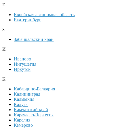
Е
Еврейская автономная область
Екатеринбург
З
Забайкальский край
И
Иваново
Ингушетия
Иркутск
К
Кабардино-Балкария
Калининград
Калмыкия
Калуга
Камчатский край
Карачаево-Черкесия
Карелия
Кемерово