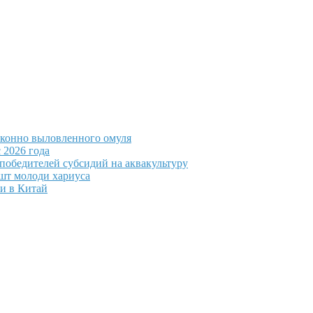
аконно выловленного омуля
 2026 года
победителей субсидий на аквакультуру
шт молоди хариуса
и в Китай