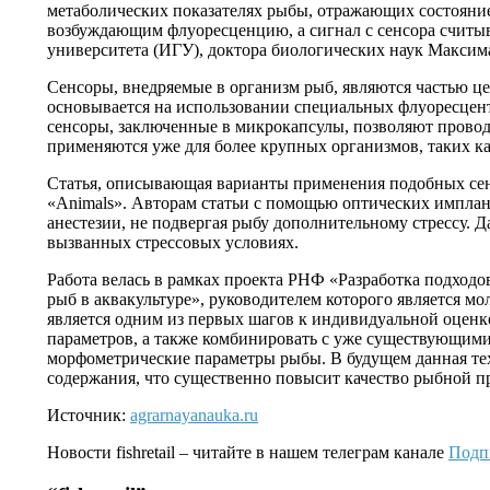
метаболических показателях рыбы, отражающих состояние 
возбуждающим флуоресценцию, а сигнал с сенсора считы
университета (ИГУ), доктора биологических наук Максим
Сенсоры, внедряемые в организм рыб, являются частью це
основывается на использовании специальных флуоресцен
сенсоры, заключенные в микрокапсулы, позволяют провод
применяются уже для более крупных организмов, таких 
Статья, описывающая варианты применения подобных сен
«Animals». Авторам статьи с помощью оптических имплан
анестезии, не подвергая рыбу дополнительному стрессу. 
вызванных стрессовых условиях.
Работа велась в рамках проекта РНФ «Разработка подходо
рыб в аквакультуре», руководителем которого является м
является одним из первых шагов к индивидуальной оценк
параметров, а также комбинировать с уже существующим
морфометрические параметры рыбы. В будущем данная те
содержания, что существенно повысит качество рыбной п
Источник:
agrarnayanauka.ru
Новости
fishretail
– читайте в нашем телеграм канале
Подп