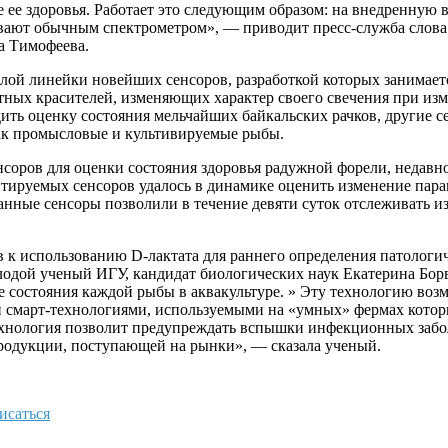
ее здоровья. Работает это следующим образом: на внедренную в
вают обычным спектрометром», — приводит пресс-служба слова
а Тимофеева.
лой линейки новейших сенсоров, разработкой которых занимаетс
тных красителей, изменяющих характер своего свечения при из
ить оценку состояния мельчайших байкальских рачков, другие с
как промысловые и культивируемые рыбы.
соров для оценки состояния здоровья радужной форели, недавн
тируемых сенсоров удалось в динамике оценить изменение парам
Данные сенсоры позволили в течение девяти суток отслеживать и
в к использованию D-лактата для раннего определения патологи
олодой ученый ИГУ, кандидат биологических наук Екатерина Бор
е состояния каждой рыбы в аквакультуре. » Эту технологию во
и смарт-технологиями, используемыми на «умных» фермах кото
хнология позволит предупреждать вспышки инфекционных забол
родукции, поступающей на рынки», — сказала ученый.
исаться