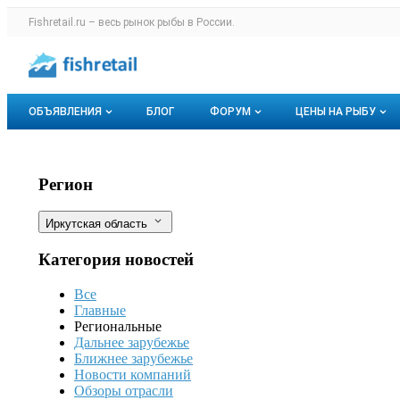
Раздел навигации по сайту fishretail.r
Fishretail.ru – весь
рынок рыбы
в России.
Авторизация и меню пользователя
Навигация по разделам сайта fishretail.ru
ОБЪЯВЛЕНИЯ
БЛОГ
ФОРУМ
ЦЕНЫ НА РЫБУ
Объявления
Все темы
О мониторингах
Биологи Иркутского госуниверситет
Фильтры
Регион
Горячее предложение
Избранные
Актуальные мо
Иркутская область
Мои объявления
С моим участием
Динамика цен
Категория новостей
Отзывы
Все
Главные
Региональные
Дальнее зарубежье
Ближнее зарубежье
Новости компаний
Обзоры отрасли