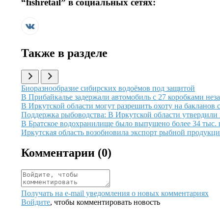
“
fishretail
” в социальных сетях:
Также в разделе
Иллюстрация новости
Биоразнообразие сибирских водоёмов под защитой
Иллюстрация новости
В Прибайкалье задержали автомобиль с 27 коробками нез
Иллюстрация новости
В Иркутской области могут разрешить охоту на бакланов с
Иллюстрация новости
Поддержка рыбоводства: В Иркутской области утвердили 
Иллюстрация новости
В Братское водохранилище было выпущено более 34 тыс. 
Иллюстрация новости
Иркутская область возобновила экспорт рыбной продукци
Комментарии (
0
)
Получать на e‑mail уведомления о новых комментариях
Войдите
, чтобы комментировать новость