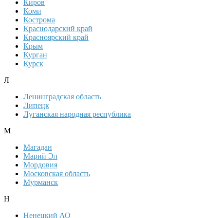
Киров
Коми
Кострома
Краснодарский край
Красноярский край
Крым
Курган
Курск
Л
Ленинградская область
Липецк
Луганская народная республика
М
Магадан
Марий Эл
Мордовия
Московская область
Мурманск
Н
Ненецкий АО