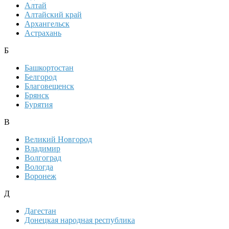
Алтай
Алтайский край
Архангельск
Астрахань
Б
Башкортостан
Белгород
Благовещенск
Брянск
Бурятия
В
Великий Новгород
Владимир
Волгоград
Вологда
Воронеж
Д
Дагестан
Донецкая народная республика