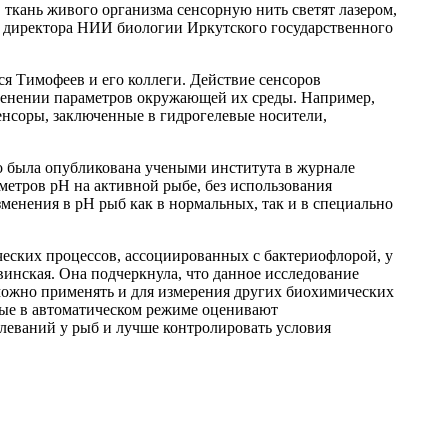
 ткань живого организма сенсорную нить светят лазером,
 директора НИИ биологии Иркутского государственного
я Тимофеев и его коллеги. Действие сенсоров
менении параметров окружающей их среды. Например,
енсоры, заключенные в гидрогелевые носители,
о была опубликована учеными института в журнале
етров рН на активной рыбе, без использования
зменения в рН рыб как в нормальных, так и в специально
ческих процессов, ассоциированных с бактериофлорой, у
винская. Она подчеркнула, что данное исследование
зможно применять и для измерения других биохимических
рые в автоматическом режиме оценивают
еваний у рыб и лучше контролировать условия